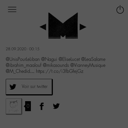
Afficher
Panneau de gestion des cookies
Labo
Connex
-
le
M-
menu
Aller
au
menu
28.09.2020 - 00:15
Aller
au
@UnisPourLeLiban @Nagui @EliseLucet @LeaSalame
contenu
@ibrahim_maalouf @mikasounds @VianneyMusique
Aller
@M_Chedid… https://t.co/i3fbGfejGz
à
la
Voir sur twitter
recherche
0