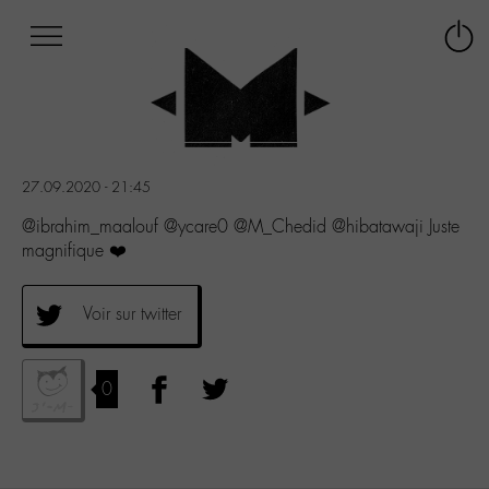
Afficher
Panneau de gestion des cookies
Labo
Connex
-
le
M-
menu
Aller
au
menu
27.09.2020 - 21:45
Aller
au
@ibrahim_maalouf @ycare0 @M_Chedid @hibatawaji Juste
contenu
magnifique ❤️
Aller
à
la
Voir sur twitter
recherche
0