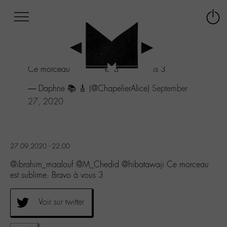
Afficher
Panneau de gestion des cookies
Labo
Connex
-
le
M-
menu
Aller
Ce morceau est sublime. Bravo à vous 3
au
menu
— Daphne 📚 🎸 (@ChapelierAlice)
September
Aller
27, 2020
au
contenu
Aller
à
la
27.09.2020 - 22:00
recherche
@ibrahim_maalouf @M_Chedid @hibatawaji Ce morceau
est sublime. Bravo à vous 3
Voir sur twitter