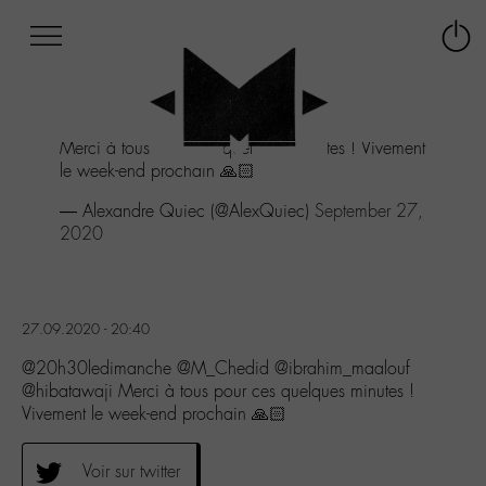
Afficher
Panneau de gestion des cookies
Labo
Connex
-
le
M-
menu
Aller
Merci à tous pour ces quelques minutes ! Vivement
au
le week-end prochain 🙏🏻
menu
Aller
— Alexandre Quiec (@AlexQuiec)
September 27,
au
2020
contenu
Aller
à
la
27.09.2020 - 20:40
recherche
@20h30ledimanche @M_Chedid @ibrahim_maalouf
@hibatawaji Merci à tous pour ces quelques minutes !
Vivement le week-end prochain 🙏🏻
Voir sur twitter