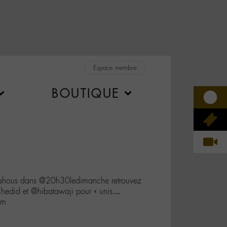
Espace membre
BOUTIQUE
lahous dans @20h30ledimanche retrouvez
edid et @hibatawaji pour « unis…
Pm