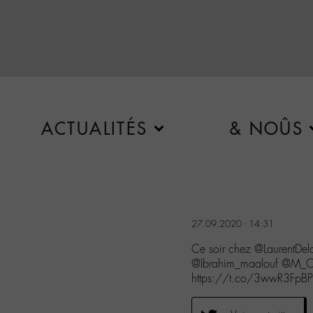
ACTUALITÉS
& NOÛS
27.09.2020 - 14:31
Ce soir chez @LaurentDe
@Ibrahim_maalouf @M_Ch
https://t.co/3wwR3FpB