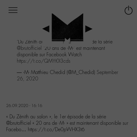
Afficher
Panneau de gestion des cookies
Labo
Connex
-
le
M-
menu
Aller
"Du Zénith au salon", le 1er épisode de la série
au
@brutofficiel
"20 ans de -M-" est maintenant
menu
disponible sur Facebook Watch
Aller
https://t.co/QMYt0I3cds
au
contenu
— -M- Matthieu Chedid (@M_Chedid)
September
Aller
26, 2020
à
la
recherche
26.09.2020 - 16:16
« Du Zénith au salon », le 1er épisode de la série
@brutofficiel « 20 ans de -M- » est maintenant disponible sur
Facebo… https://t.co/De0pWHX3t6