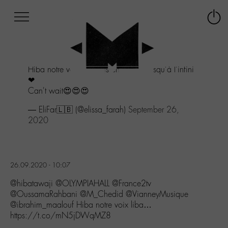
Afficher
Panneau de gestion des cookies
Labo
Connex
-
le
M-
menu
Aller
Hiba notre voix libanais en France jusqu'à l'infini
au
❤
menu
Can't wait😍😍😍
Aller
au
— EliFar🇱🇧 (@elissa_farah)
September 26,
contenu
2020
Aller
à
la
recherche
26.09.2020 - 10:07
@hibatawaji @OLYMPIAHALL @France2tv
@OussamaRahbani @M_Chedid @VianneyMusique
@ibrahim_maalouf Hiba notre voix liba…
https://t.co/mN5jDWqMZ8