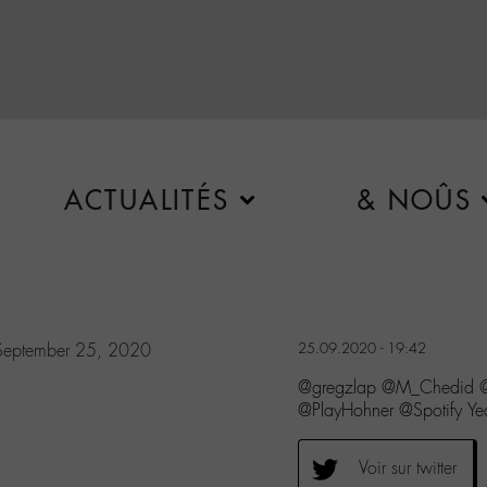
ACTUALITÉS
& NOÛS
September 25, 2020
25.09.2020 - 19:42
@gregzlap @M_Chedid @s
@PlayHohner @Spotify Yea
Voir sur twitter