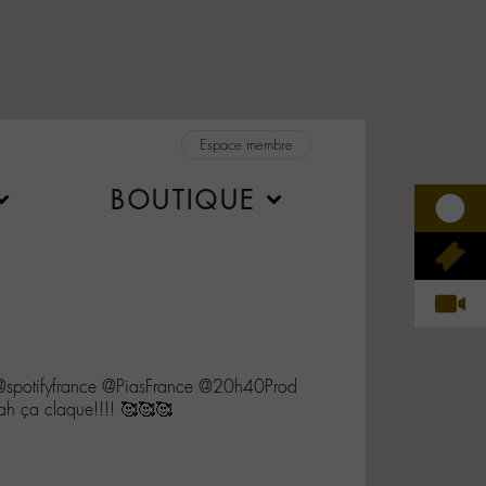
Espace membre
BOUTIQUE
potifyfrance @PiasFrance @20h40Prod
h ça claque!!!! 🥰🥰🥰