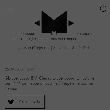
Afficher
Panneau de gestion des cookies
Labo
Connex
-
le
M-
menu
Aller
Luluberluuuuu .... ludivine desm*** de nieppe a
au
houpline ? J espère ne pas me tromper !
menu
Aller
— Jejetsab (@Jejetsab1)
September 25, 2020
au
contenu
Aller
à
25.09.2020 - 15:47
la
recherche
@luluberluuuuu @M_Chedid Luluberluuuuu …. ludivine
desm*** de nieppe a houpline ? J espère ne pas me
tromper !
Voir sur twitter