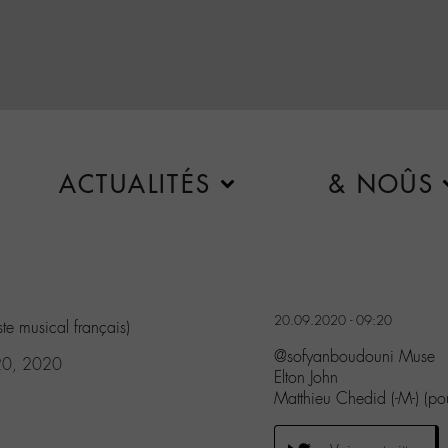
ACTUALITÉS
& NOÛS
20.09.2020 - 09:20
ste musical français)
@sofyanboudouni Muse
20, 2020
Elton John
Matthieu Chedid (-M-) (pou