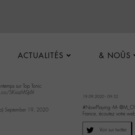
ACTUALITÉS
& NOÛS
intemps sur Top Tonic
/t.co/SKiazMSJdV
19.09.2020 - 09:32
#NowPlaying -M- @M_Ched
io)
September 19, 2020
France, écoutez votre w
Voir sur twitter