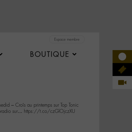
Espace membre
BOUTIQUE
id – Croîs au printemps sur Top Tonic
ebradio sur… https://t.co/czGlOjczXU