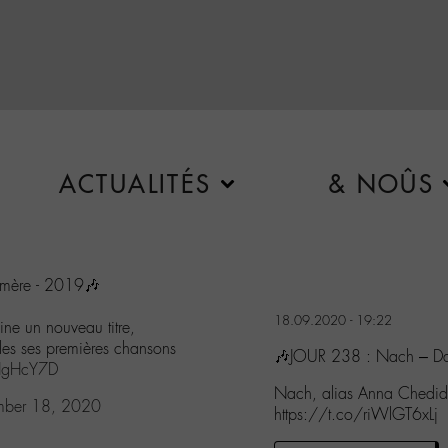
ACTUALITÉS
& NOÛS
 mère - 2019🎶
18.09.2020 - 19:22
ne un nouveau titre,
des ses premières chansons
🎶JOUR 238 : Nach – Da
ZHgHcY7D
Nach, alias Anna Chedid, 
mber 18, 2020
https://t.co/riWlGT6xLj