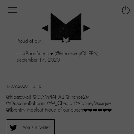
Afficher
Panneau de gestion des cookies
Labo
Connex
-
le
M-
menu
Aller
Proud of our queen❤️❤️❤️❤️❤️❤️
au
menu
— #BaadSneen ♥️ (@hibatawajiQUEEN)
Aller
September 17, 2020
au
contenu
Aller
à
la
17.09.2020 - 13:16
recherche
@hibatawaji @OLYMPIAHALL @France2tv
@OussamaRahbani @M_Chedid @VianneyMusique
@ibrahim_maalouf Proud of our queen❤️❤️❤️❤️❤️❤️
Voir sur twitter