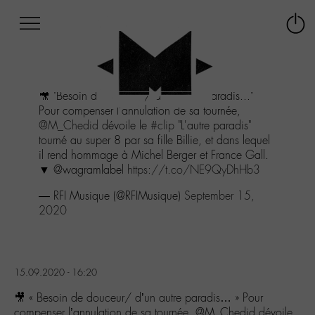
Afficher
Panneau de gestion des cookies
Labo
Connex
-
le
M-
menu
Aller
🎥 "Besoin de douceur/ d'un autre paradis..."
au
Pour compenser l'annulation de sa tournée,
menu
@M_Chedid
dévoile le
#clip
"L'autre paradis"
Aller
tourné au super 8 par sa fille Billie, et dans lequel
au
il rend hommage à Michel Berger et France Gall.
contenu
▼ @wagramlabel
https://t.co/NE9QyDhHb3
Aller
à
— RFI Musique (@RFIMusique)
September 15,
la
2020
recherche
15.09.2020 - 16:20
🎥 « Besoin de douceur/ d’un autre paradis… » Pour
compenser l’annulation de sa tournée, @M_Chedid dévoile