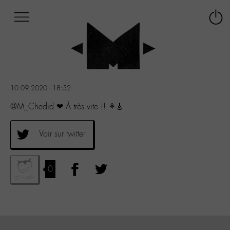
Afficher
Panneau de gestion des cookies
Labo
Connex
-
le
M-
menu
Aller
au
menu
10.09.2020 - 18:52
Aller
au
@M_Chedid ❤ À très vite !! ⚘🎸
contenu
Aller
Voir sur twitter
à
la
recherche
0