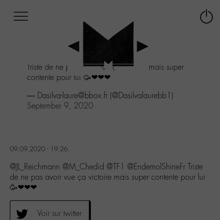
Afficher
Panneau de gestion des cookies
Labo
Connex
-
le
M-
menu
Aller
Triste de ne pas avoir vue ça victoire mais super
au
contente pour lui 🥳❤❤❤
menu
Aller
— Dasilva-laure@bbox.fr (@Dasilvalaurebb1)
au
September 9, 2020
contenu
Aller
à
la
09.09.2020 - 19:26
recherche
@JL_Reichmann @M_Chedid @TF1 @EndemolShineFr Triste
de ne pas avoir vue ça victoire mais super contente pour lui
🥳❤❤❤
Voir sur twitter