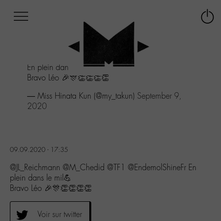
Afficher
Panneau de gestion des cookies
Labo
Connex
-
le
M-
menu
Aller
En plein dans le mil💪
au
Bravo Léo 🎉🎊👏👏👏👏
menu
Aller
— Miss Hinata Kun (@my_takun)
September 9,
au
2020
contenu
Aller
à
la
09.09.2020 - 17:35
recherche
@JL_Reichmann @M_Chedid @TF1 @EndemolShineFr En
plein dans le mil💪
Bravo Léo 🎉🎊👏👏👏👏
Voir sur twitter