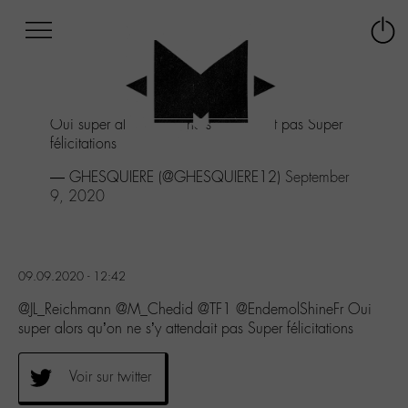
Afficher
Panneau de gestion des cookies
Labo
Connex
-
le
M-
menu
Aller
Oui super alors qu'on ne s'y attendait pas Super
au
félicitations
menu
Aller
— GHESQUIERE (@GHESQUIERE12)
September
au
9, 2020
contenu
Aller
à
la
09.09.2020 - 12:42
recherche
@JL_Reichmann @M_Chedid @TF1 @EndemolShineFr Oui
super alors qu’on ne s’y attendait pas Super félicitations
Voir sur twitter