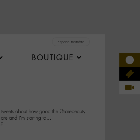
Espace membre
BOUTIQUE
of tweets about how good the @rarebeauty
are and i’m starting to…
oE