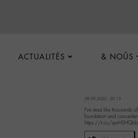
ACTUALITÉS
& NOÛS
08.09.2020 - 20:13
I’ve read like thousands 
foundation and concealer 
https://t.co/qwHSHQld