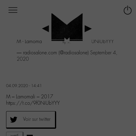
Afficher
Panneau de gestion des cookies
Labo
Connex
-
le
M-
menu
Aller
M - Lamomali - 2017
https://t.co/9f0NiUbYYY
au
menu
— radiosalone.com (@radiosalone)
September 4,
Aller
2020
au
contenu
Aller
à
04.09.2020 - 14:41
la
recherche
M – Lamomali – 2017
https://t.co/9f0NiUbYYY
Voir sur twitter