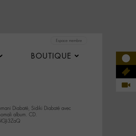
Espace membre
BOUTIQUE
umani Diabaté, Sidiki Diabaté avec
momali album. CD.
6IGJi3ZaQ