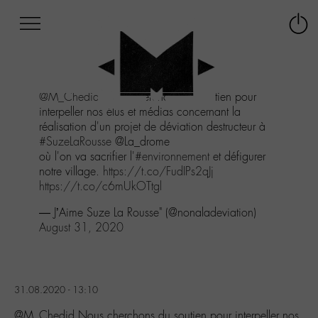
Afficher
Panneau de gestion des cookies
Labo
Connex
-
le
M-
menu
Aller
@M_Chedid
Nous cherchons du soutien pour
au
interpeller nos élus et médias concernant la
menu
réalisation d'un projet de déviation destructeur à
Aller
#SuzeLaRousse
@La_drome
au
où l'on va sacrifier l'
#environnement
et défigurer
contenu
notre village.
https://t.co/FudIPs2qJj
Aller
https://t.co/c6mUkOTtgl
à
la
— J’Aime Suze La Rousse" (@nonaladeviation)
recherche
August 31, 2020
31.08.2020 - 13:10
@M_Chedid Nous cherchons du soutien pour interpeller nos