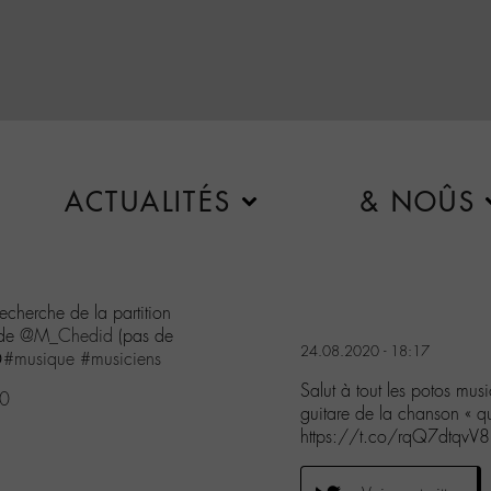
ACTUALITÉS
& NOÛS
recherche de la partition
 de
@M_Chedid
(pas de
24.08.2020 - 18:17

#musique
#musiciens
Salut à tout les potos musi
20
guitare de la chanson « 
https://t.co/rqQ7dtqvV8