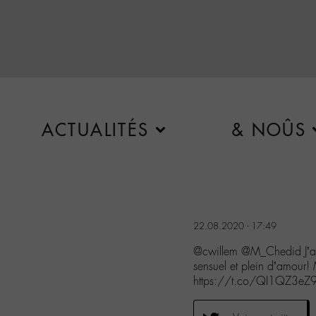
ACTUALITÉS
& NOÛS
22.08.2020 - 17:49
@cwillem @M_Chedid J’aim
sensuel et plein d’amour! 
https://t.co/QI1QZ3eZ