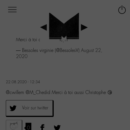
Afficher
Panneau de gestion des cookies
Labo
Connex
-
le
M-
menu
Aller
Merci à toi aussi Christophe 😘
au
menu
— Bessoles virginie (@BessolesV)
August 22,
Aller
2020
au
contenu
Aller
à
22.08.2020 - 12:34
la
recherche
@cwillem @M_Chedid Merci à toi aussi Christophe 😘
Voir sur twitter
0