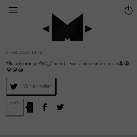
Afficher
Panneau de gestion des cookies
Labo
Connex
-
le
M-
menu
Aller
au
menu
21.08.2020 - 18:48
Aller
au
@lucioleorange @M_Chedid Il va falloir attendre un an😭😭
contenu
😭😭😭
Aller
à
Voir sur twitter
la
recherche
0