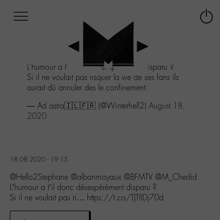
Afficher
Panneau de gestion des cookies
Labo
Connex
-
le
M-
menu
Aller
L'humour a t'il donc désespérément disparu ?
au
Si il ne voulait pas risquer la vie de ses fans ils
menu
aurait dû annuler des le confinement.
Aller
au
— Ad astra🇮🇱🇫🇷 (@Winterhell2)
August 18,
contenu
2020
Aller
à
la
recherche
18.08.2020 - 19:15
@Hello2Stephane @albanmoyaux @BFMTV @M_Chedid
L’humour a t’il donc désespérément disparu ?
Si il ne voulait pas ri… https://t.co/TJTfIDj70d