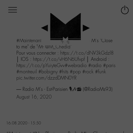
Afficher
Panneau de gestion des cookies
Labo
Connex
-
le
M-
menu
Aller
#Maintenant
#NowPlaying
sur Radio M's "Close
au
to me" de "-M-
@M_Chedid
"
menu
Pour vous connecter :
https://t.co/dNV3kGdzl8
Aller
│ IOS :
https://t.co/vH6N6Ufvpf
│ Android :
au
https://t.co/pYuiyteGvv
#webradio
#radio
#paris
contenu
#montreuil
#bobigny
#hits
#pop
#rock
#funk
Aller
pic.twitter.com/dzzdDMN0YR
à
la
— Radio M's - Est-Parisien 🎙️🎶📻 (@RadioMs93)
recherche
August 16, 2020
16.08.2020 - 15:50