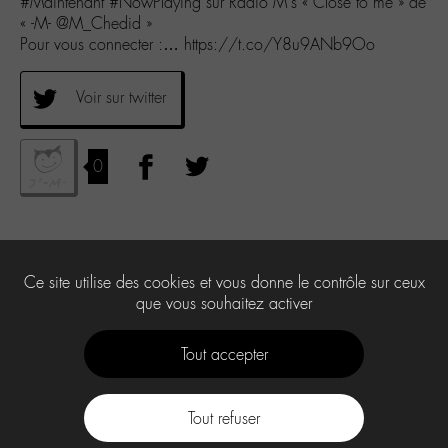
#Maintenant #NowPlaying sur Radio M’s « Close to me » de
« -M- @M_Chedid »
Pour vous connecter :… https://t.co/Y8u9ANb9Oo
Voir sur twitter
0
Ce site utilise des cookies et vous donne le contrôle sur ceux
que vous souhaitez activer
Tout accepter
Tout refuser