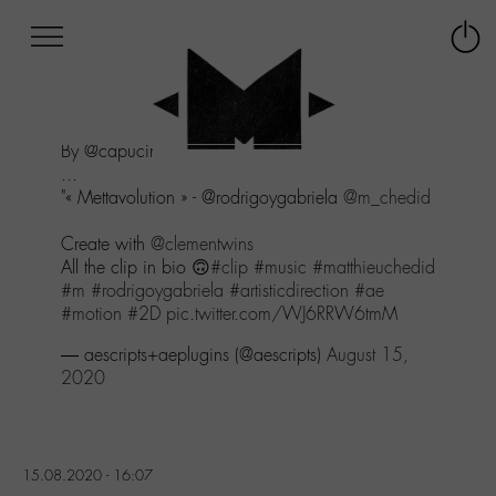
Afficher
Panneau de gestion des cookies
Labo
Connex
-
le
M-
menu
Aller
By @capucine_ber:
au
...
menu
"« Mettavolution » - @rodrigoygabriela
@m_chedid
Aller
au
Create with
@clementwins
contenu
All the clip in bio 🙃
#clip
#music
#matthieuchedid
Aller
#m
#rodrigoygabriela
#artisticdirection
#ae
à
#motion
#2D
pic.twitter.com/WJ6RRW6tmM
la
recherche
— aescripts+aeplugins (@aescripts)
August 15,
2020
15.08.2020 - 16:07