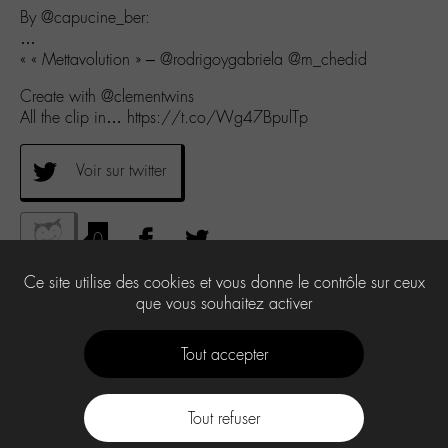
By @capucine_ber:
…
« « Mettavolution » – @rodrigoygabriela @m_chedid
Create with @clementwins
All the clip in… https://t.co/Wg47BpulTp
Voir sur twitter
0
Ce site utilise des cookies et vous donne le contrôle sur ceux
que vous souhaitez activer
Tout accepter
Tout refuser