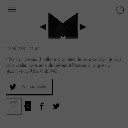
Afficher
Panneau de gestion des cookies
Labo
Connex
-
le
M-
menu
Aller
au
menu
13.08.2020 - 21:42
Aller
au
« Du haut de ses 3 millions d’années ,le bonobo dont je vais
contenu
vous parler, race sensible préférant l’amour à la guerr…
Aller
https://t.co/Ubo7jpk3M3
à
la
Voir sur twitter
recherche
0