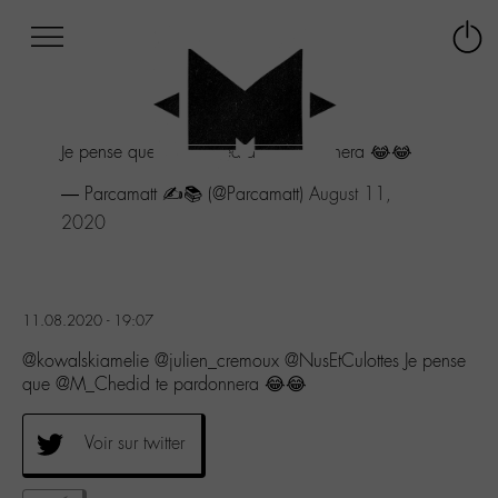
Afficher
Panneau de gestion des cookies
Labo
Connex
-
le
M-
menu
Aller
Je pense que
@M_Chedid
te pardonnera 😂😂
au
menu
— Parcamatt ✍️📚 (@Parcamatt)
August 11,
Aller
2020
au
contenu
Aller
à
la
11.08.2020 - 19:07
recherche
@kowalskiamelie @julien_cremoux @NusEtCulottes Je pense
que @M_Chedid te pardonnera 😂😂
Voir sur twitter