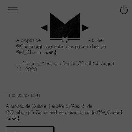
Afficher
Panneau de gestion des cookies
Labo
Connex
-
le
M-
menu
Aller
A propos de Guitare, j'espère qu'Alex B. de
au
@CherbourgEnCot entend les présent dires de
menu
@M_Chedid
.⚓️💜🎸
Aller
au
— François, Alexandre Duprat (@FradLI64)
August
contenu
11, 2020
Aller
à
la
recherche
11.08.2020 - 15:41
A propos de Guitare, j’espère qu’Alex B. de
@CherbourgEnCot entend les présent dires de @M_Chedid
.⚓️💜🎸