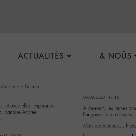
ACTUALITÉS
& NOÛS
lère face à l'incurie,
09.08.2020 - 17:15
s, et avec elles l'espérance
A Beyrouth, les larmes face
o-libanaise Andrée
l’angoisse face à l’avenir.
id
Mais des ténèbres… htt