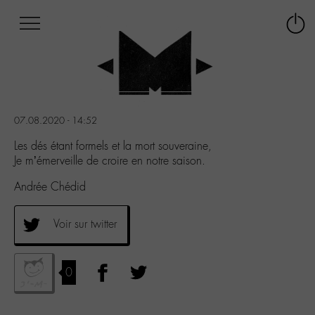
Afficher
Panneau de gestion des cookies
Labo
Connex
-
le
M-
menu
Aller
au
menu
07.08.2020 - 14:52
Aller
au
Les dés étant formels et la mort souveraine,
contenu
Je m’émerveille de croire en notre saison.
Aller
Andrée Chédid
à
la
recherche
Voir sur twitter
0