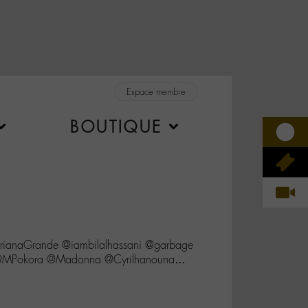
Espace membre
BOUTIQUE
anaGrande @iambilalhassani @garbage
 @MPokora @Madonna @Cyrilhanouna…