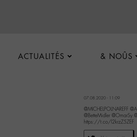
ACTUALITÉS
& NOÛS
07.08.2020 - 11:09
@MICHELPOLNAREFF @Ari
@BetteMidler @OmarSy
https://t.co/l2krzZ5ZEF