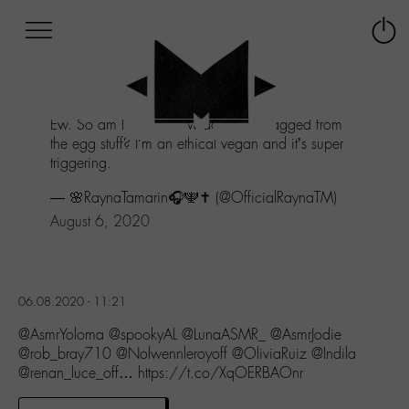
Afficher
Panneau de gestion des cookies
Labo
Connex
-
le
M-
menu
Aller
Ew. So am I 🤢🤮.. how do I get untagged from
au
the egg stuff? I’m an ethical vegan and it’s super
menu
triggering.
Aller
au
— 🌸RaynaTamarin🎧🕎✝️ (@OfficialRaynaTM)
contenu
August 6, 2020
Aller
à
la
recherche
06.08.2020 - 11:21
@AsmrYoloma @spookyAL @LunaASMR_ @AsmrJodie
@rob_bray710 @Nolwennleroyoff @OliviaRuiz @Indila
@renan_luce_off… https://t.co/XqOERBAOnr