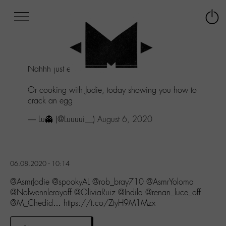
Afficher
Panneau de gestion des cookies
Labo
Connex
-
le
M-
menu
Aller
Nahhh just egg angels
au
menu
Or cooking with Jodie, today showing you how to
Aller
crack an egg
au
contenu
— Lu👻 (@Luuuui__)
August 6, 2020
Aller
à
la
recherche
06.08.2020 - 10:14
@AsmrJodie @spookyAL @rob_bray710 @AsmrYoloma
@Nolwennleroyoff @OliviaRuiz @Indila @renan_luce_off
@M_Chedid… https://t.co/ZtyH9M1Mzx