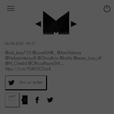
Afficher
Panneau de gestion des cookies
Labo
Connex
-
le
M-
menu
Aller
au
menu
06.08.2020 - 09:57
Aller
au
@rob_bray710 @LunaASMR_ @AsmrYoloma
contenu
@Nolwennleroyoff @OliviaRuiz @Indila @renan_luce_off
Aller
@M_Chedid @OfficialRaynaTM…
à
https://t.co/fGKtOC0uz4
la
recherche
Voir sur twitter
0