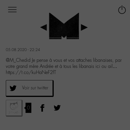
Afficher
Panneau de gestion des cookies
Labo
Connex
-
le
M-
menu
Aller
au
menu
05.08.2020 - 22:24
Aller
au
@M_Chedid Je pense à vous et vos attaches libanaises, par
contenu
votre grand mère Andrée et à tous les libanais ici ou ail…
Aller
https://t.co/kuHaNeF2fT
à
la
Voir sur twitter
recherche
0