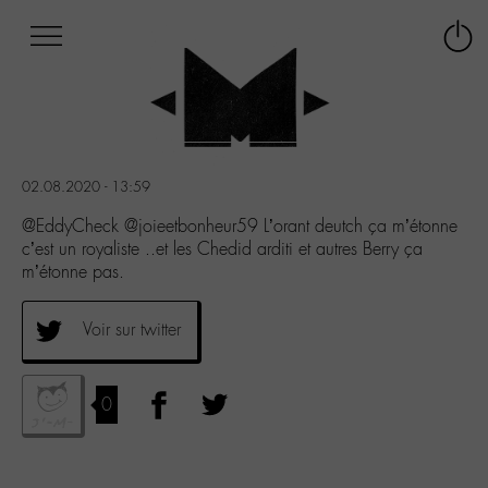
Afficher
Panneau de gestion des cookies
Labo
Connex
-
le
M-
menu
Aller
au
menu
02.08.2020 - 13:59
Aller
au
@EddyCheck @joieetbonheur59 L’orant deutch ça m’étonne
contenu
c’est un royaliste ..et les Chedid arditi et autres Berry ça
Aller
m’étonne pas.
à
la
Voir sur twitter
recherche
0