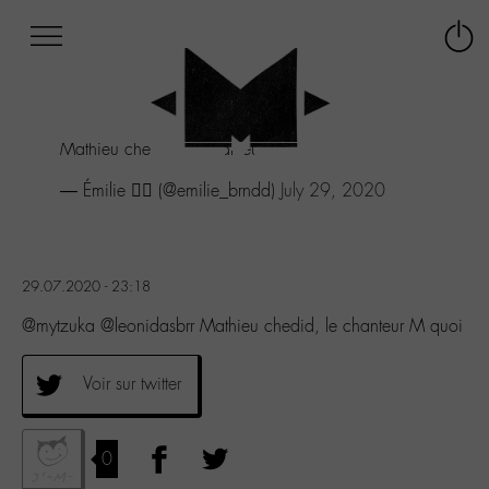
Afficher
Panneau de gestion des cookies
Labo
Connex
-
le
M-
menu
Aller
Mathieu chedid, le chanteur M quoi
au
menu
— Émilie 🧞‍♀️ (@emilie_brndd)
July 29, 2020
Aller
au
contenu
Aller
29.07.2020 - 23:18
à
la
@mytzuka @leonidasbrr Mathieu chedid, le chanteur M quoi
recherche
Voir sur twitter
0