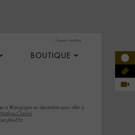
Espace membre
BOUTIQUE
ge à #Langogne en décembre pour aller à
MatthieuChedid
/UecybIwf5z