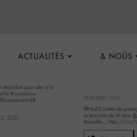
ACTUALITÉS
& NOÛS
 décembre pour aller à la
wlife
#nouvellevie
23.07.2020 - 13:23
@lozeretourism48
@NusEtCulottes de passa
la rencontre de M alias
@
 23, 2020
#slowlife… https://t.co