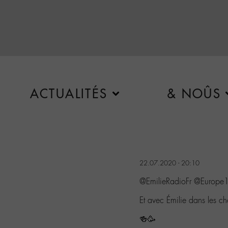
ACTUALITÉS
& NOÛS
22.07.2020 - 20:10
@EmilieRadioFr @Europ
Et avec Émilie dans les ch
🍻🥳