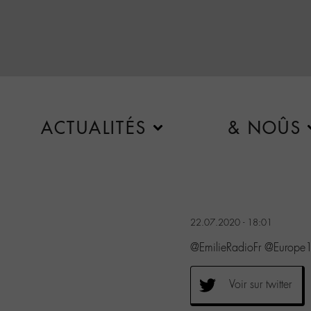
ACTUALITÉS
& NOÛS
22.07.2020 - 18:01
@EmilieRadioFr @Europe
Voir sur twitter