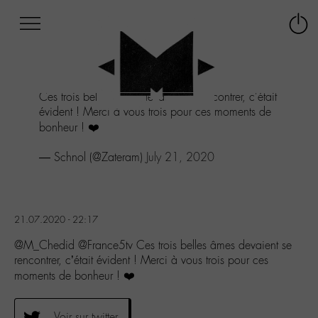
Afficher
Panneau de gestion des cookies
Labo
Connex
-
le
M-
menu
Aller
Ces trois belles âmes devaient se rencontrer, c'était
au
évident ! Merci à vous trois pour ces moments de
menu
bonheur ! ❤️
Aller
au
— Schnol (@Zateram)
July 21, 2020
contenu
Aller
à
la
recherche
21.07.2020 - 22:17
@M_Chedid @France5tv Ces trois belles âmes devaient se
rencontrer, c’était évident ! Merci à vous trois pour ces
moments de bonheur ! ❤️
Voir sur twitter