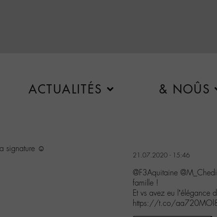
ACTUALITÉS
& NOÛS
a signature ☺️
21.07.2020 - 15:46
@F3Aquitaine @M_Chedid A
famille !
Et vs avez eu l’élégance
https://t.co/aa720MOl