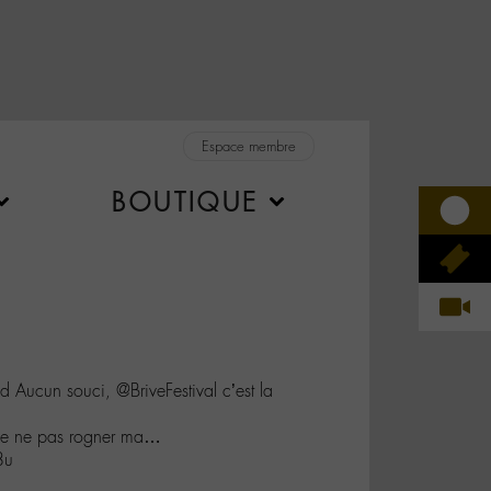
Espace membre
BOUTIQUE
ucun souci, @BriveFestival c’est la
 de ne pas rogner ma…
8u