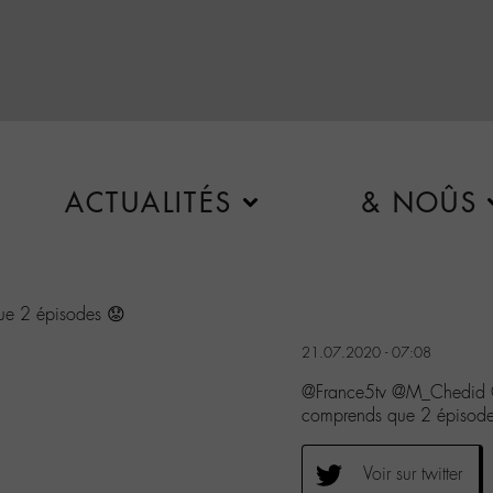
ACTUALITÉS
& NOÛS
ue 2 épisodes 😟
21.07.2020 - 07:08
@France5tv @M_Chedid @
comprends que 2 épisode
Voir sur twitter