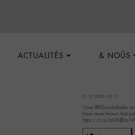
ACTUALITÉS
& NOÛS
21.07.2020 - 02:11
I love @ElSonidoRadio on K
have never known that Jo
https://t.co/pUiNJRas1