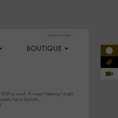
Espace membre
BOUTIQUE
EXP so much. If I wasn’t listening I might
dorosky has a Spanish…
W