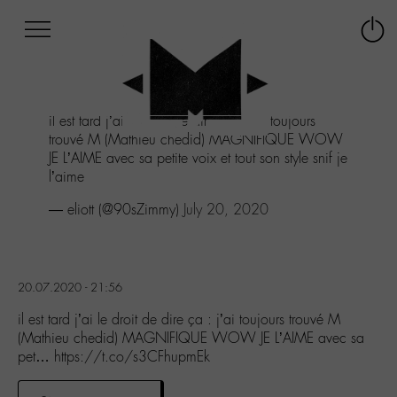
Afficher
Panneau de gestion des cookies
Labo
Connex
-
le
M-
menu
Aller
il est tard j’ai le droit de dire ça : j’ai toujours
au
trouvé M (Mathieu chedid) MAGNIFIQUE WOW
menu
JE L’AIME avec sa petite voix et tout son style snif je
Aller
l’aime
au
contenu
— eliott (@90sZimmy)
July 20, 2020
Aller
à
la
recherche
20.07.2020 - 21:56
il est tard j’ai le droit de dire ça : j’ai toujours trouvé M
(Mathieu chedid) MAGNIFIQUE WOW JE L’AIME avec sa
pet… https://t.co/s3CFhupmEk