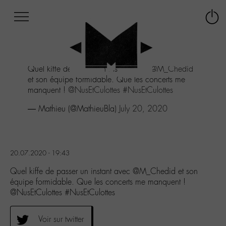
Afficher
Panneau de gestion des cookies
Labo
Connex
-
le
M-
menu
Aller
Quel kiffe de passer un instant avec
@M_Chedid
au
et son équipe formidable. Que les concerts me
menu
manquent !
@NusEtCulottes
#NusEtCulottes
Aller
au
— Mathieu (@MathieuBla)
July 20, 2020
contenu
Aller
à
la
20.07.2020 - 19:43
recherche
Quel kiffe de passer un instant avec @M_Chedid et son
équipe formidable. Que les concerts me manquent !
@NusEtCulottes #NusEtCulottes
Voir sur twitter